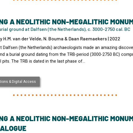
NG A NEOLITHIC NON-MEGALITHIC MONU
rial ground at Dalfsen (the Netherlands), c. 3000-2750 cal. BC
y H.M. van der Velde, N. Bouma & Daan Raemaekers | 2022
at Dalfsen (the Netherlands) archaeologists made an amazing discove
nd a burial ground dating from the TRB-period (3000-2750 BC) compr
l pits. The TRB is dated in the last phase of…
ions & Digital Access
NG A NEOLITHIC NON-MEGALITHIC MONU
TALOGUE