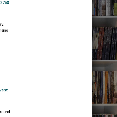
-2750
ry.
ising
west
ground