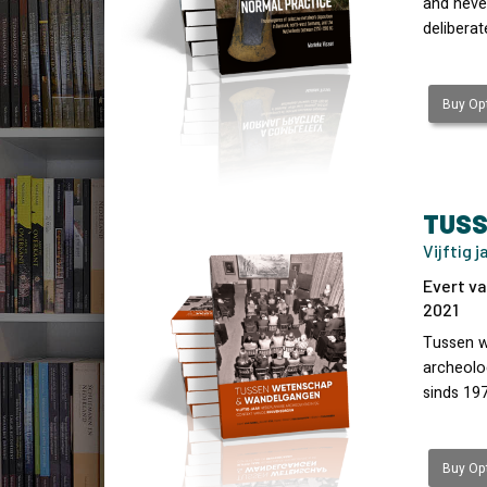
and never
deliberat
Buy Opt
TUSS
Vijftig 
Evert va
2021
Tussen w
archeolog
sinds 19
Buy Opt