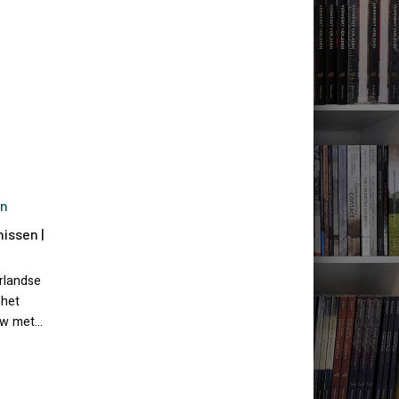
en
issen |
rlandse
 het
euw met…