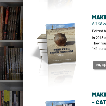
MAKI
A TRB bu
Edited b
In 2015 
They fou
141 buria
Buy Opt
MAKI
- CA