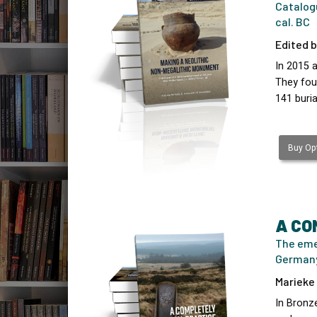
Catalogu
cal. BC
Edited b
In 2015 
They fou
141 buria
Buy Opt
A CO
The eme
Germany
Marieke 
In Bronz