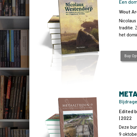
Een domi
Wout Ar
Nicolaus
traditie.
het domin
Buy Opt
META
Bijdrage
Edited b
| 2022
Deze bun
9 oktobe