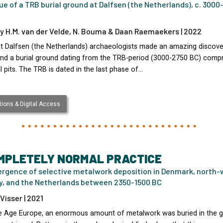
e of a TRB burial ground at Dalfsen (the Netherlands), c. 3000
y H.M. van der Velde, N. Bouma & Daan Raemaekers | 2022
at Dalfsen (the Netherlands) archaeologists made an amazing discove
nd a burial ground dating from the TRB-period (3000-2750 BC) compr
l pits. The TRB is dated in the last phase of…
ions & Digital Access
MPLETELY NORMAL PRACTICE
rgence of selective metalwork deposition in Denmark, north-
, and the Netherlands between 2350-1500 BC
Visser | 2021
e Age Europe, an enormous amount of metalwork was buried in the 