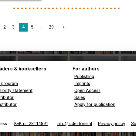
2
3
4
5
29
page
aders & booksellers
For authors
Publishing
y program
Imprints
ibility statement
Open Access
tributor
Sales
stributor
Apply for publication
 Press
KvK nr. 28114891
info@sidestone.nl
Privacy policy
Si