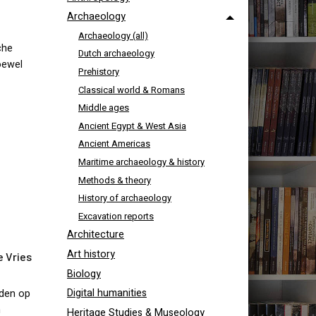
Archaeology
Archaeology (all)
che
Dutch archaeology
Hoewel
Prehistory
Classical world & Romans
Middle ages
Ancient Egypt & West Asia
Ancient Americas
Maritime archaeology & history
Methods & theory
History of archaeology
Excavation reports
Architecture
Art history
e Vries
Biology
Digital humanities
uden op
n
Heritage Studies & Museology