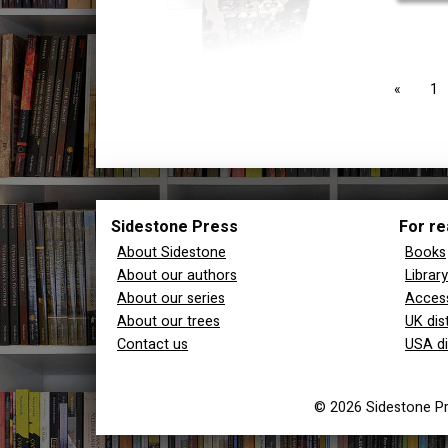
page
1
Sidestone Press
For re
About Sidestone
Books
About our authors
Librar
About our series
Access
About our trees
UK dis
Contact us
USA di
© 2026 Sidestone