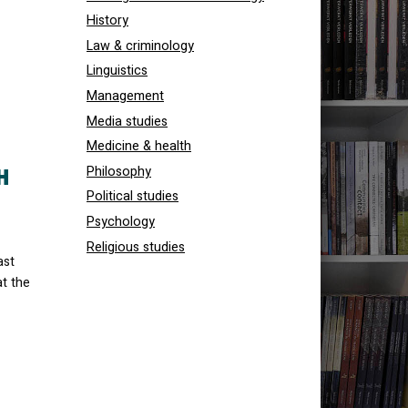
History
Law & criminology
Linguistics
Management
Media studies
Medicine & health
Philosophy
H
Political studies
Psychology
Religious studies
ast
t the