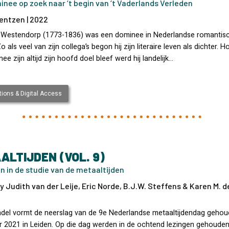
nee op zoek naar ‘t begin van ‘t Vaderlands Verleden
entzen | 2022
 Westendorp (1773-1836) was een dominee in Nederlandse romantis
 Zo als veel van zijn collega’s begon hij zijn literaire leven als dichter. 
ee zijn altijd zijn hoofd doel bleef werd hij landelijk…
ions & Digital Access
ALTIJDEN (VOL. 9)
n in de studie van de metaaltijden
y Judith van der Leije, Eric Norde, B.J.W. Steffens & Karen M. d
del vormt de neerslag van de 9e Nederlandse metaaltijdendag geho
r 2021 in Leiden. Op die dag werden in de ochtend lezingen gehoude