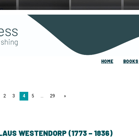
HOME
BOOKS
2
3
4
5
29
page
LAUS WESTENDORP (1773 – 1836)