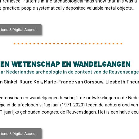
 retrieved. Patterns in the archaeological finds show that this was a
e practice: people systematically deposited valuable metal objects…
ions & Digital Access
EN WETENSCHAP EN WANDELGANGEN
jaar Nederlandse archeologie in de context van de Reuvensdag
n Ginkel, Ruurd Kok, Marie-France van Oorsouw, Liesbeth Theun
etenschap en wandelgangen beschrijft de ontwikkelingen in de Nede
ie in de afgelopen vijftig jaar (1971-2020) tegen de achtergrond van
71 jaarlijks gehouden congres: de Reuvensdagen. Het is een halve e
ions & Digital Access