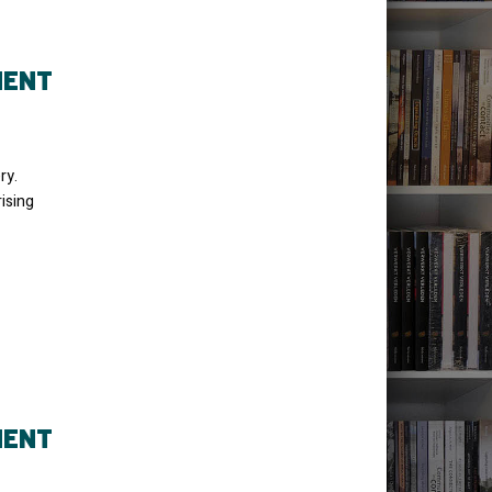
MENT
ry.
ising
MENT