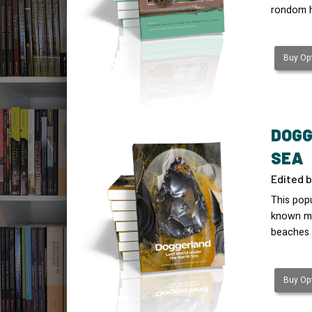
rondom he
Buy Opt
DOGG
SEA
Edited 
This popu
known ma
beaches 
Buy Opt