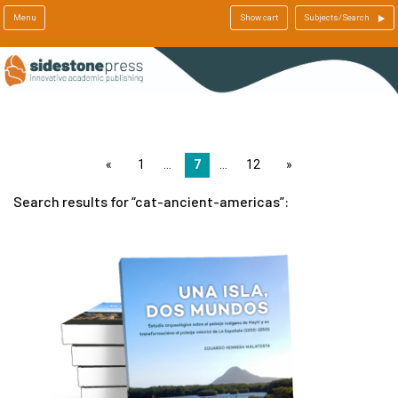
Menu
Show cart
Subjects/Search
page
1
7
12
page
Search results for
cat-ancient-americas
: