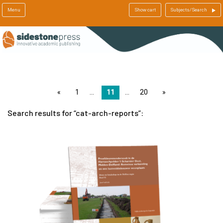
Menu
Show cart
Subjects/Search
page
1
11
20
page
Search results for
cat-arch-reports
: